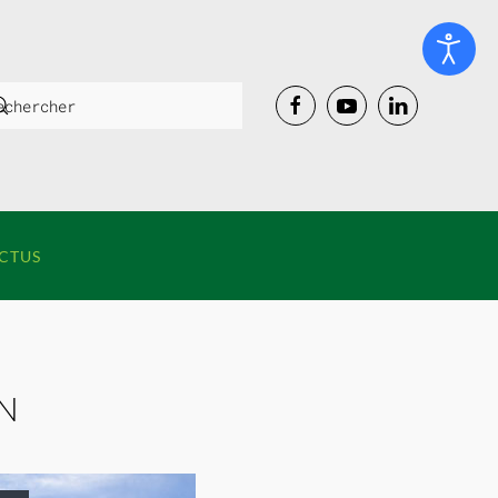
CTUS
N