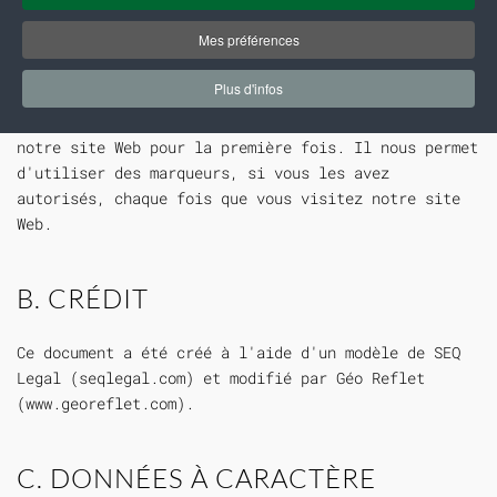
Mes préférences
Nous vous informons également sur le recueil de
votre consentement à l'utilisation de cookies
Plus d'infos
conformément aux termes de la présente politique.
Votre accord vous est demandé lorsque vous visitez
notre site Web pour la première fois. Il nous permet
d'utiliser des marqueurs, si vous les avez
autorisés, chaque fois que vous visitez notre site
Web.
B. CRÉDIT
Ce document a été créé à l'aide d'un modèle de SEQ
Legal (seqlegal.com) et modifié par Géo Reflet
(www.georeflet.com).
C. DONNÉES À CARACTÈRE