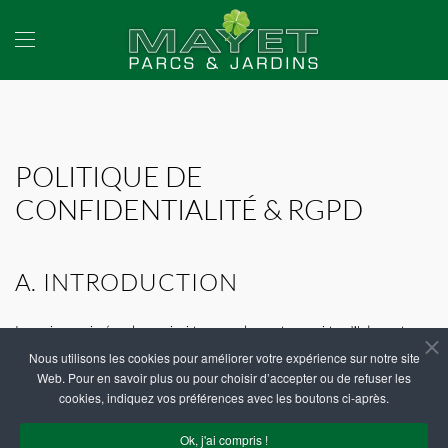
Accéder au contenu principal
POLITIQUE DE
CONFIDENTIALITÉ & RGPD
A. INTRODUCTION
La vie privée des visiteurs de notre site Web est
très importante pour nous, et nous sommes engagés à
Nous utilisons les cookies pour améliorer votre expérience sur notre site
la sauvegarder. Cette politique de confidentialité
Web. Pour en savoir plus ou pour choisir d’accepter ou de refuser les
cookies, indiquez vos préférences avec les boutons ci-après.
explique quelles sont les informations personnelles
que nous recueillons et comment nous les utilisons,
Ok, j'ai compris !
divulguons, transférons et conservons.